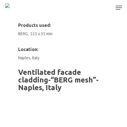
Products used:
BERG, 225 x 35 mm
Hit enter to search or ESC to close
Location:
Naples, Italy
Ventilated facade
cladding-“BERG mesh”-
Naples, Italy