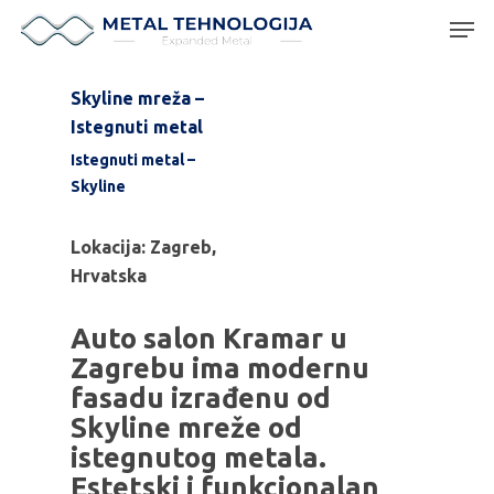
Skyline mreža –
Istegnuti metal
Hit enter to search or ESC to close
Istegnuti metal –
Skyline
Lokacija: Zagreb,
Hrvatska
Auto salon Kramar u
Zagrebu ima modernu
fasadu izrađenu od
Skyline mreže od
istegnutog metala.
Estetski i funkcionalan