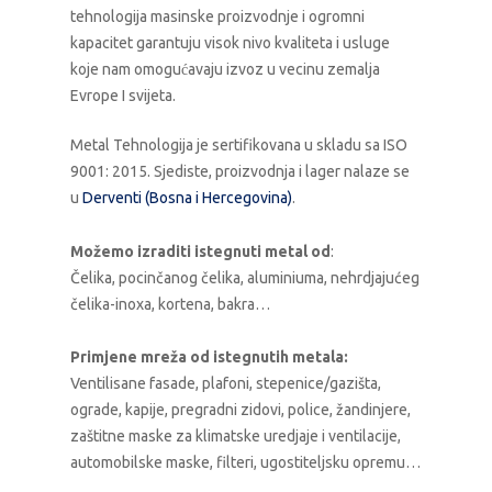
tehnologija masinske proizvodnje i ogromni
kapacitet garantuju visok nivo kvaliteta i usluge
koje nam omogućavaju izvoz u vecinu zemalja
Evrope I svijeta.
Metal Tehnologija je sertifikovana u skladu sa ISO
9001: 2015. Sjediste, proizvodnja i lager nalaze se
u
Derventi (Bosna i Hercegovina)
.
Možemo izraditi istegnuti metal od
:
Čelika, pocinčanog čelika, aluminiuma, nehrdjajućeg
čelika-inoxa, kortena, bakra…
Primjene mreža od istegnutih metala:
Ventilisane fasade, plafoni, stepenice/gazišta,
ograde, kapije, pregradni zidovi, police, žandinjere,
zaštitne maske za klimatske uredjaje i ventilacije,
automobilske maske, filteri, ugostiteljsku opremu…