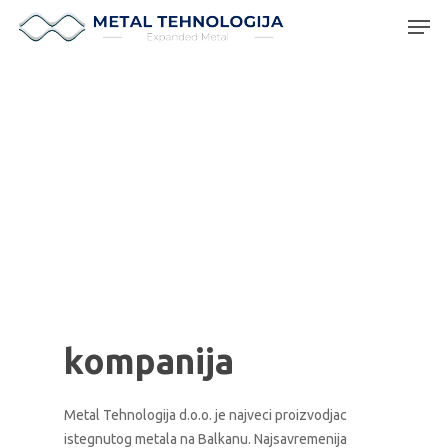
Hit enter to search or ESC to close
METAL
TEHNOLOGIJA
kompanija
Metal Tehnologija d.o.o. je najveci proizvodjac
istegnutog metala na Balkanu. Najsavremenija