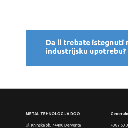
Da li trebate istegnuti
industrijsku upotrebu?
METAL TEHNOLOGIJA DOO
Generaln
Ul. Kninska bb, 74400 Derventa
+387 53 