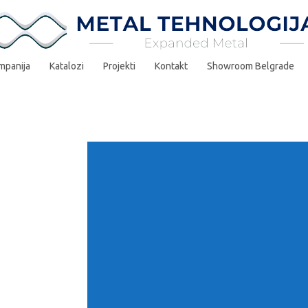
mpanija
Katalozi
Projekti
Kontakt
Showroom Belgrade
Istegnuti metal se proizvodi p