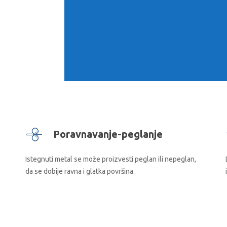
koji ima otvore i pravilne prazni
kvadratne i okrugle) i veličina,
tečnosti i svetlosti.
Tipovi istegnutih met
Poravnavanje-peglanje
Istegnuti metal se može proizvesti peglan ili nepeglan,
da se dobije ravna i glatka površina.