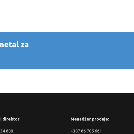
1
0
 metal za
i direktor:
Menadžer prodaje:
334 688
+387 66 705 661