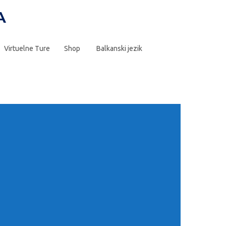
Virtuelne Ture
Shop
Balkanski jezik
ostupkom hladnog formiranja metala