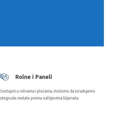
ne različitih oblika (romboidne,
 omogućavajući prolazak vazduha,
ala
Rolne i Paneli
Dostupni u rolnama i pločama, možemo da izrađujemo
istegnute metale prema zahtjevima klijenata.