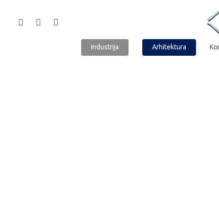
Industrija
Arhitektura
Ko
Hit enter to search or ESC to close