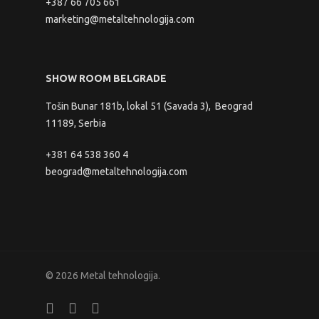
+387 66 705 661
marketing@metaltehnologija.com
SHOW ROOM BELGRADE
Tošin Bunar 181b, lokal 51 (Savada 3), Beograd
11189, Serbia
+381 64 538 360 4
beograd@metaltehnologija.com
© 2026 Metal tehnologija.