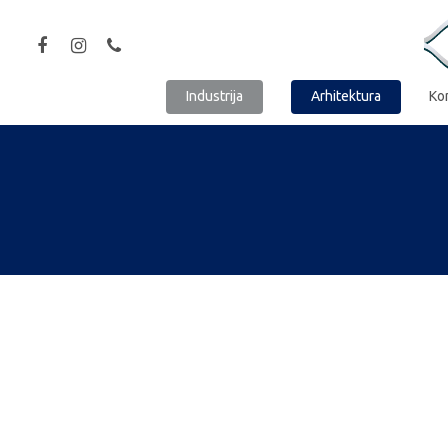
Industrija
Arhitektura
Ko
Hit enter to search or ESC to close