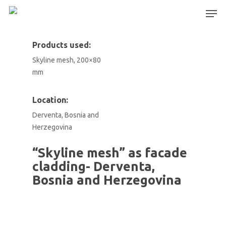
Products used:
Skyline mesh, 200×80
Hit enter to search or ESC to close
mm
Location:
Derventa, Bosnia and
Herzegovina
“Skyline mesh” as facade
cladding- Derventa,
Bosnia and Herzegovina