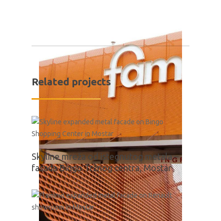
Related projects
Skyline mreža od istegnutog metala –
fasada Bingo Tržnog centra, Mostar