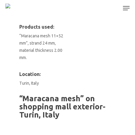
Products used:
“Maracana mesh 11×52
Hit enter to search or ESC to close
mm”, strand 24 mm,
material thickness 2.00
mm.
Location:
Turin, Italy
“Maracana mesh” on
shopping mall exterior-
Turin, Italy