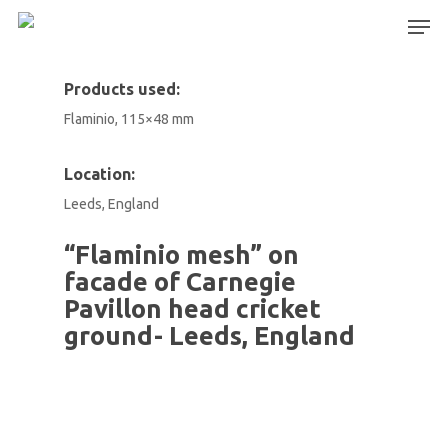
Products used:
Flaminio, 115×48 mm
Hit enter to search or ESC to close
Location:
Leeds, England
“Flaminio mesh” on
facade of Carnegie
Pavillon head cricket
ground- Leeds, England