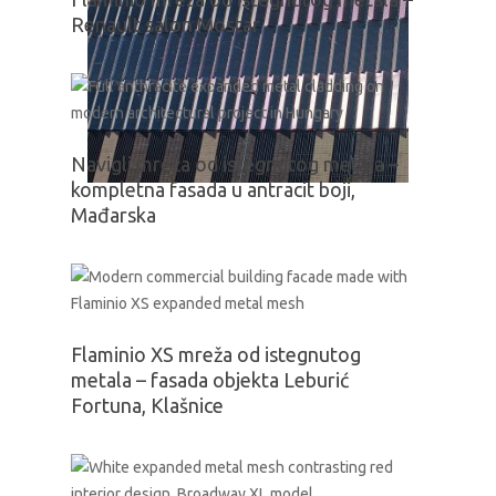
Renault salon Mostar
Navigli mreža od istegnutog metala –
kompletna fasada u antracit boji,
Mađarska
Flaminio XS mreža od istegnutog
metala – fasada objekta Leburić
Fortuna, Klašnice