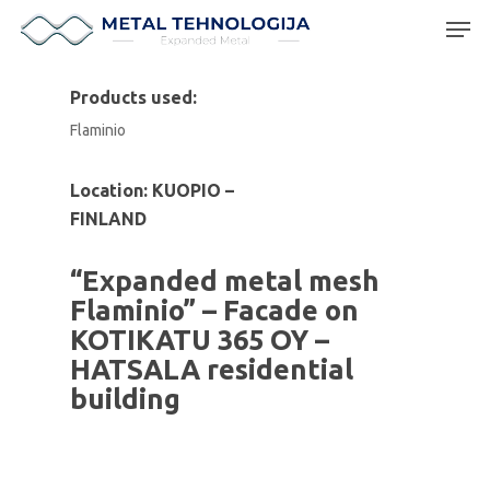
Products used:
Flaminio
Hit enter to search or ESC to close
Location: KUOPIO –
FINLAND
“Expanded metal mesh
Flaminio” – Facade on
KOTIKATU 365 OY –
HATSALA residential
building