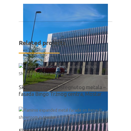
Related projects
Skyline mreža od istegnutog metala –
fasada Bingo Tržnog centra, Mostar
Flaminio mreža od istegnutog metala –