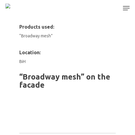
Products used:
“Broadway mesh”
Hit enter to search or ESC to close
Location:
BiH
“Broadway mesh” on the
facade